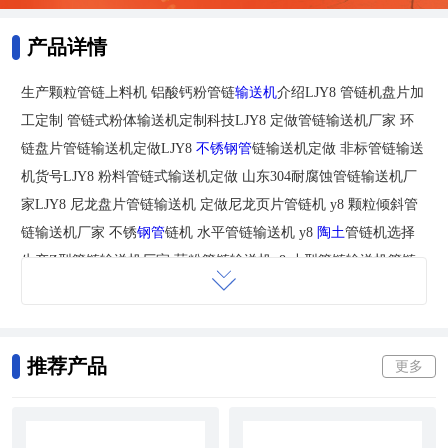
产品详情
生产颗粒管链上料机 铝酸钙粉管链
输送机
介绍LJY8 管链机盘片加
工定制 管链式粉体输送机定制科技LJY8 定做管链输送机厂家 环
链盘片管链输送机定做LJY8
不锈钢管
链输送机定做 非标管链输送
机货号LJY8 粉料管链式输送机定做 山东304耐腐蚀管链输送机厂
家LJY8 尼龙盘片管链输送机 定做尼龙页片管链机 y8 颗粒倾斜管
链输送机厂家 不锈
钢管
链机 水平管链输送机 y8
陶土
管链机选择
生产Z型管链输送机厂家 药粉管链输送机y8 小型管链输送机管链
输送机品牌 单管循环管链输送机厂家y88
客户须知：
1.关于价格：我们网上标注的价格均为参考价格,也是不含动力的
推荐产品
更多
价格。根据网站发布信息情况各不相同,不能针对每个型号的价格
一一介绍,望亲们在订购时针对每个型号的详细价格及机械参数与
我们的客服联系。