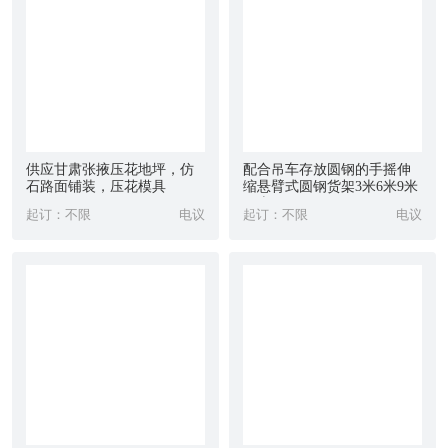
2.关于付款：我们机械类不支持网上支付宝交易,因为机械类与衣
服不同,属于大件,运输方面,运输费用各不相同,所以请亲们理解。
3.关于运费：我们的价格是不含运输费用的,因全国各地区不同,运
费各不相同。运费需根据客户购买设备的大小以及道路远近计算,
具体费用请联系我们的客服。
4.关于运输：到货时间根据路程远近决定,一般情况下3-7天到货
供应甘肃张掖压花地坪，仿
配合吊车存放圆钢的手摇伸
（不排除
其他
不可抗拒的因素导致的到货时间延迟,还请亲们谅
石路面铺装，压花模具
缩悬臂式圆钢货架3米6米9米
12米
解）。为避免不必要的误会,亲们收到货后请务必先验货再签收,如
起订：不限
电议
起订：不限
电议
有破损或者丢失请联系我们的客服！谢谢合作！
管链输送机材料组成
1,主从动箱,管道,链条,链轮：采用304不锈钢或碳钢
2,盘片：尼龙或PU
管链式输送机又叫粉体管链输送机,管道是链条输送机,圆管式输
送机,管链输送设备等,是一种输送粉状,小颗粒状及小块状等散状物
料的连续输送设备,可以水平,倾斜和垂直组合输送。